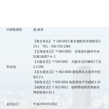
株式会社クラウドサービス（英語表記
会社名
CLOUDSERVICE,INC.）
代表取締役
佃 政幸
【東京本社】 〒194-0013 東京都町田市原町田1-
13-1 TEL：042-720-1366
【北海道支店】〒060-0062 北海道札幌市中央
区南2条西7-4−1
【大阪支店】〒530-0001 大阪市北区梅田1丁目
所在地
2-2-200
【名古屋支店】〒460-0008 愛知県名古屋市中区
栄2-2-1
【鳥取支店】〒683-0054 鳥取県米子市糀町1-10
【福岡支店】〒812-0011 福岡県福岡市博多区
博多駅前4-31-1
会社設立
平成23年8月25日