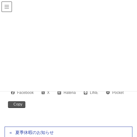
インフォメーション
HOME
インフォメーション
年末年始の休日のご案内
2021年12月5日
/ 最終更新日 :
2022年9月5日
cloudservice
年末年始の休日のご案内
2020年12月29日～2021年1月5日を休業とさせていただきます。
Facebook
X
Hatena
LINE
Pocket
Copy
夏季休暇のお知らせ